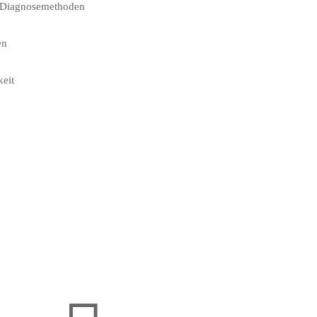
r Diagnosemethoden
en
eit