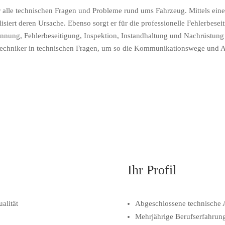
ür alle technischen Fragen und Probleme rund ums Fahrzeug. Mittels einer 
siert deren Ursache. Ebenso sorgt er für die professionelle Fehler­beseit
nnung, Fehlerbeseitigung, In­spektion, Instandhaltung und Nach­rüstung
cetechniker in technischen Fragen, um so die Kommunikationswege und Ar
Ihr Profil
alität
Abgeschlossene technische 
Mehrjährige Berufserfahrung