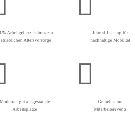


0 % Arbeitgeberzuschuss zur
Jobrad-Leasing für
betrieblichen Altersvorsorge
nachhaltige Mobilität


Moderne, gut ausgestattete
Gemeinsame
Arbeitsplätze
Mitarbeiterevents