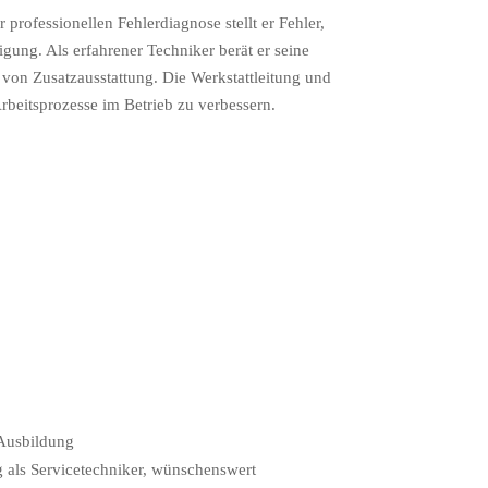
professionellen Fehler­diagnose stellt er Fehler,
igung. Als erfahrener Techniker berät er seine
 von Zusatzausstattung. Die Werkstatt­leitung und
beitsprozesse im Betrieb zu verbes­sern.
Ausbildung
 als Servicetechniker, wünschenswert