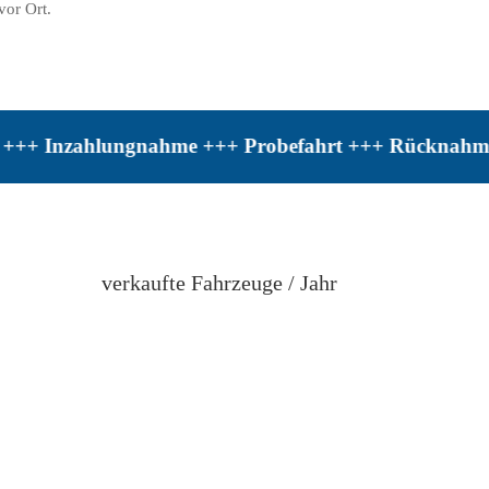
vor Ort.
ahlungnahme +++ Probefahrt +++ Rücknahme +++ Top-B
verkaufte Fahrzeuge / Jahr