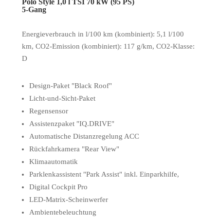
Polo Style 1,0 l TSI 70 kW (95 PS)
5-Gang
Energieverbrauch in l/100 km (kombiniert): 5,1 l/100
km, CO2-Emission (kombiniert): 117 g/km, CO2-Klasse:
D
Design-Paket "Black Roof"
Licht-und-Sicht-Paket
Regensensor
Assistenzpaket "IQ.DRIVE"
Automatische Distanzregelung ACC
Rückfahrkamera "Rear View"
Klimaautomatik
Parklenkassistent "Park Assist" inkl. Einparkhilfe,
Digital Cockpit Pro
LED-Matrix-Scheinwerfer
Ambientebeleuchtung