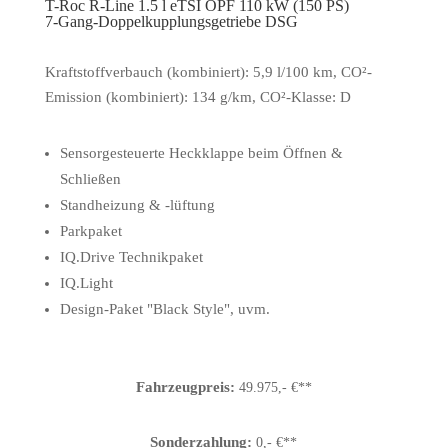
T-Roc R-Line 1.5 l eTSI OPF 110 kW (150 PS)
7-Gang-Doppelkupplungsgetriebe DSG
Kraftstoffverbauch (kombiniert): 5,9 l/100 km, CO²-
Emission (kombiniert): 134 g/km, CO²-Klasse: D
Sensorgesteuerte Heckklappe beim Öffnen &
Schließen
Standheizung & -lüftung
Parkpaket
IQ.Drive Technikpaket
IQ.Light
Design-Paket "Black Style", uvm.
Fahrzeugpreis:
49.975,- €**
Sonderzahlung:
0,- €**