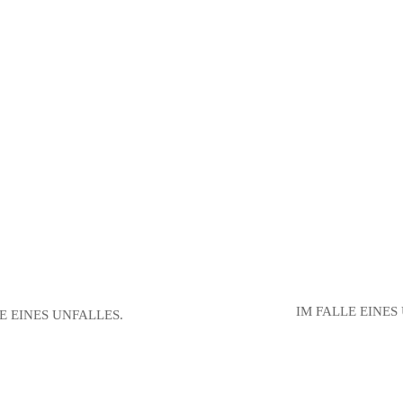
ochwertige Original Teile der Hersteller, halten Sie mobil und helfen I
en zu uns als Volkswagen Unfallspezialist und ein Online-Schadenformu
IM FALLE EINES
E EINES UNFALLES.