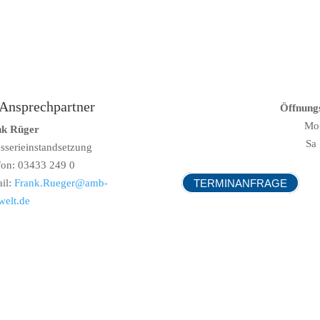
 Ansprechpartner
Öffnung
Mo 
nk Rüger
Sa
sserieinstandsetzung
fon: 03433 249 0
TERMINANFRAGE
il:
Frank.Rueger@amb-
welt.de