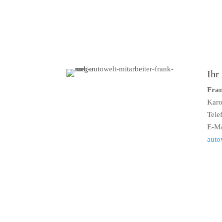
Ihr
Fra
Karo
Tele
E-Ma
auto