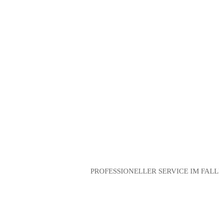
Herstellervorgaben, verwenden ausschließlich h
Weitere Information
IHR UNFALLSPEZIALIST
PROFESSIONELLER SERVICE IM FALL