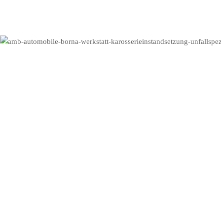
Kompetenzze
Moderne Automobile sind HighTech-Produkte, ih
Eine unsachgemäße Unfallreparatur kann
Um die Herstellergarantie zu wahren und den Wert