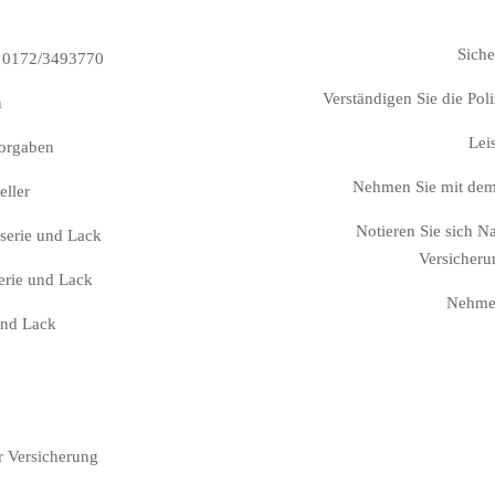
Siche
: 0172/3493770
Verständigen Sie die Poli
n
Leis
vorgaben
Nehmen Sie mit dem 
eller
Notieren Sie sich 
serie und Lack
Versicher
erie und Lack
Nehmen
und Lack
er Versicherung