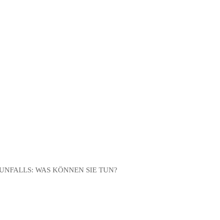
hnen bei den Formalitäten mit der Versicherung.
lar finden Sie hier.
 UNFALLS: WAS KÖNNEN SIE TUN?